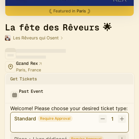
Featured in
Paris
La fête des Rêveurs 🌟
Les Rêveurs qui Osent
Grand Rex
Paris, France
Get Tickets
Past Event
Welcome! Please choose your desired ticket type:
Standard
1
Require Approval
Require Approval