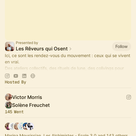
Presented by
Follow
Les Rêveurs qui Osent
Ici, ce sont les rendez-vous du mouvement : ceux qui se vivent
en vrai.
Des ateliers collectifs, des rituels de lune, des colivings pour
prendre le temps de se réaligner, et des grands moments
comme l
Hosted By
Victor Morris
Solène Freuchet
145 Went
Marina Movsissian, Les Alchimistes - Ecole 3.0 and 143 others