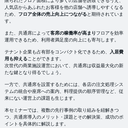
限られたフロア面積により多くの店舗を誘致できるうえ、
人気店からあふれたお客様を他の店舗へ誘導しやすくなる
ため、
フロア全体の売上向上につながる
と期待されていま
す。
また、共通席によって
客席の稼働率が高まり
フロアを効率
運用できるため、利用者満足度の向上にも寄与します。
テナント企業も占有部をコンパクト化できるため、
入居費
用も抑える
ことができます。
次世代の商業施設運営において、共通席は収益最大化の新
たな鍵となり得るでしょう。
一方で、共通席を設置するためには、各店の注文処理シス
テムの統合や座席への案内、料理提供の順序管理など、従
来にない運営上の課題も生じます。
本セミナーでは、複数の先行事例の取り組みを紐解きつ
つ、共通席導入のメリット・課題とその解決策、成功のポ
イントを具体的に解説します。