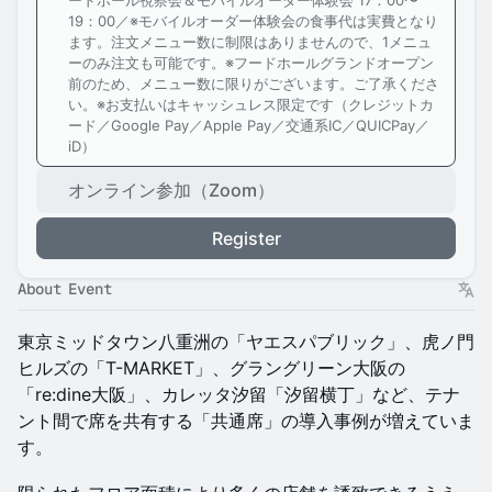
ードホール視察会＆モバイルオーダー体験会 17：00〜
19：00／※モバイルオーダー体験会の食事代は実費となり
ます。注文メニュー数に制限はありませんので、1メニュ
ーのみ注文も可能です。※フードホールグランドオープン
前のため、メニュー数に限りがございます。ご了承くださ
い。※お支払いはキャッシュレス限定です（クレジットカ
ード／Google Pay／Apple Pay／交通系IC／QUICPay／
iD）
オンライン参加（Zoom）
Register
About Event
東京ミッドタウン八重洲の「ヤエスパブリック」、虎ノ門
ヒルズの「T-MARKET」、グラングリーン大阪の
「re:dine大阪」、カレッタ汐留「汐留横丁」など、テナ
ント間で席を共有する「共通席」の導入事例が増えていま
す。