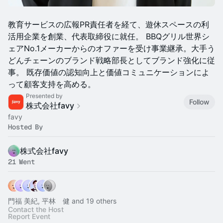
​教育サービスの広報PR責任者を経て、遊休スペースの利
活用企業を創業、代表取締役に就任。 BBQグリル世界シ
ェアNo.1メーカーからのオファーを受け事業継承。大手う
どんチェーンのブランド戦略部長としてブランド強化に従
事。 既存価値の認知向上と価値コミュニケーションによ
って顧客支持を高める。
Presented by
Follow
株式会社favy
favy
Hosted By
株式会社favy
21 Went
門福 美紀, 平林 健 and 19 others
Contact the Host
Report Event