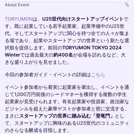
About Event
TORYUMON
は、
U25世代向けスタートアップイベント
で
す。既に起業している若手起業家、起業準備中のU25世
代、そしてスタートアップに関心を持つ全ての人々が集ま
る場であり、起業やスタートアップの世界という新たな選
択肢を提供します。前回の
TORYUMON TOKYO 2024
Winter
では過去最大の
約400名
が会場を訪れるなど、大
きな盛り上がりを見せました。
今回の参加者ガイド・イベントの詳細は
こちら
イベント参加者から着実に起業家を輩出し、イベントを通
じて1,000万円前後のシードマネーを獲得する複数の学生
起業家が見受けられます。有名起業家や投資家、政治家な
どジャンルを超えた豪華ゲストが参加者と密に交流する、
まさに
スタートアップの世界に踏み込む「登竜門」
とし
て、スタートアップに興味のあるU25世代のコミュニティ
のさらなる醸成を目指します。