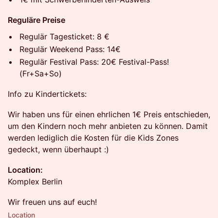
Reguläre Preise
Limitiert: 150 Tickets
Regulär Tagesticket: 8 €
Warum Supporter Ticket?
Ganz einfach: Ihr helft uns damit, das Festival jetzt schon
Regulär Weekend Pass: 14€
auf das nächste Level zu bringen, besser zu planen und
Regulär Festival Pass: 20€ Festival-Pass!
erste Kosten zu decken. Ihr seid damit nicht nur Gäste –
(Fr+Sa+So)
ihr seid Teil des Projekts.
Sales ended
Info zu Kindertickets:
Supporter Ticket - Samstag
Wir haben uns für einen ehrlichen 1€ Preis entschieden,
um den Kindern noch mehr anbieten zu können. Damit
Limitiert: 150 Tickets
werden lediglich die Kosten für die Kids Zones
Warum Supporter Ticket?
gedeckt, wenn überhaupt :)
Ganz einfach: Ihr helft uns damit, das Festival jetzt schon
auf das nächste Level zu bringen, besser zu planen und
Location:
erste Kosten zu decken. Ihr seid damit nicht nur Gäste –
ihr seid Teil des Projekts.
Komplex Berlin
Sales ended
Wir freuen uns auf euch!
Supporter Ticket - Sonntag
Location