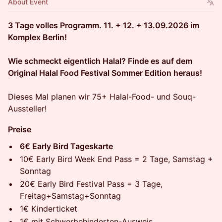
About Event
Sales ended
EarlyBird Samstag
3 Tage volles Programm. 11. + 12. + 13.09.2026 im
Komplex Berlin!
Sales ended
Wie schmeckt eigentlich Halal? Finde es auf dem
EarlyBird Sonntag
Original Halal Food Festival Sommer Edition heraus!
Sales ended
Dieses Mal planen wir 75+ Halal-Food- und Souq-
Aussteller!
EarlyBird WeekendPass 2 Tage
Preise
Erhalte Zugang am Wochenende - Samstag + Sonntag
6€ Early Bird Tageskarte
Sales ended
10€ Early Bird Week End Pass = 2 Tage, Samstag +
EarlyBird FestivalPass 3 Tage
Sonntag
20€ Early Bird Festival Pass = 3 Tage,
Erhalte Zugang zum Festival an allen 3 Tagen.
Freitag+Samstag+Sonntag
Sales ended
1€ Kinderticket
Supporter Ticket - Freitag
1€ mit Schwerbehinderten-Ausweis