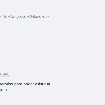
a-4to-Congreso-Chileno-de-
60948
 permiso para poder asistir al
.com