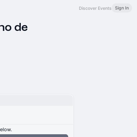
Sign In
Discover Events
no de
s
below.