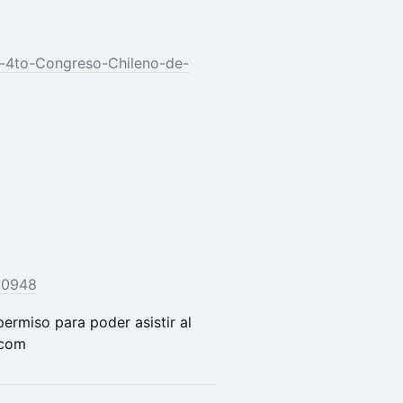
a-4to-Congreso-Chileno-de-
60948
 permiso para poder asistir al
.com