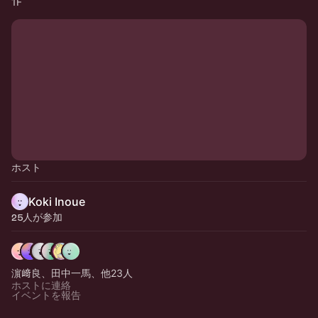
1F
ホスト
Koki Inoue
25人が参加
濵﨑良、田中一馬、他23人
ホストに連絡
イベントを報告