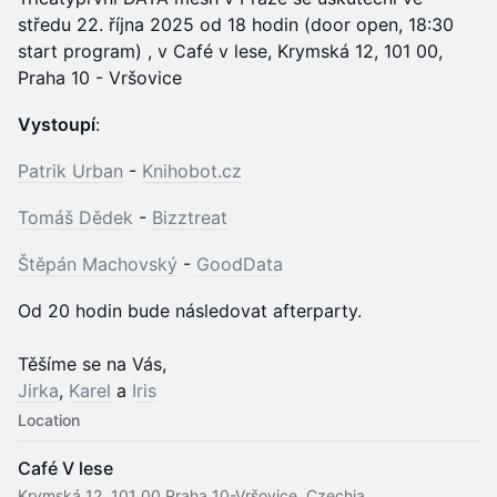
středu 22. října 2025 od 18 hodin (door open, 18:30
start program) , v Café v lese, Krymská 12, 101 00,
Praha 10 - Vršovice
Vystoupí
:
Patrik Urban
-
Knihobot.cz
Tomáš Dědek
-
Bizztreat
Štěpán Machovský
-
GoodData
Od 20 hodin bude následovat afterparty.
Těšíme se na Vás,
Jirka
,
Karel
a
Iris
Location
Café V lese
Krymská 12, 101 00 Praha 10-Vršovice, Czechia