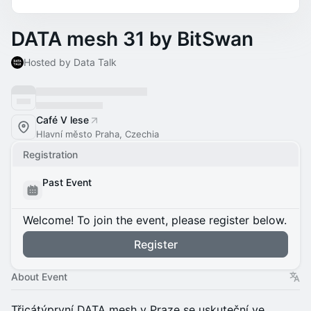
DATA mesh 31 by BitSwan
Hosted by Data Talk
Café V lese
Hlavní město Praha, Czechia
Registration
Past Event
Welcome! To join the event, please register below.
Register
About Event
Třicátýprvní DATA mesh v Praze se uskuteční ve