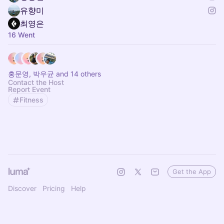
유향미
최영은
16 Went
홍문영, 박우균 and 14 others
Contact the Host
Report Event
Fitness
Get the App
Discover
Pricing
Help