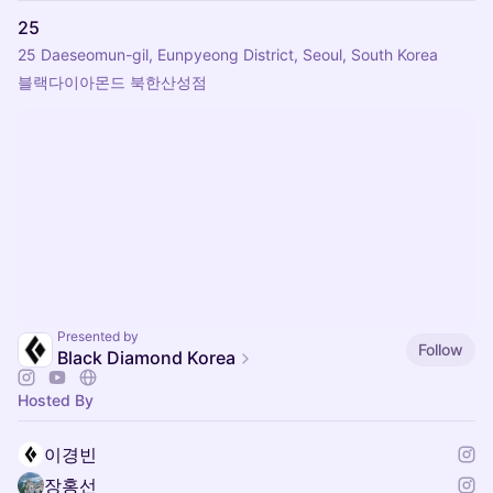
25
25 Daeseomun-gil, Eunpyeong District, Seoul, South Korea
블랙다이아몬드 북한산성점
Presented by
Follow
Black Diamond Korea
Hosted By
이경빈
장홍선