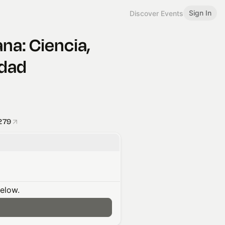
Sign In
Discover Events
na: Ciencia,
idad
279
below.