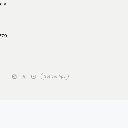
cia
279
Get the App