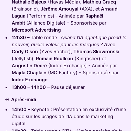
Nathalie Bajeux
(Havas Média),
Mathieu Crucq
(Brainsonic),
Jérôme Amouyal
(AXA),
et Arnaud
Lagua
(Performics)
-
Animée par
Raphaël
Ambit
(Alliance Digitale) - Sponsorisée par
Microsoft Advertising
12h30 –
Table ronde :
Quand l’IA agentique prend le
pouvoir, quelle valeur pour les marques ? A
vec
Cody Olson
(Yves Rocher),
Thomas Skowronski
(Jellyfish),
Romain Roulleau
(Kingfisher) et
Augustin Decré
(Index Exchange) - Animée par
Majda Chaplain
(MC Factory) – Sponsorisée par
Index Exchange
13h00 – 14h00
– Pause déjeuner
☀️
Après-midi
14h00 –
Keynote : Présentation en exclusivité d'une
étude sur les usages de l'IA dans le marketing
digital.