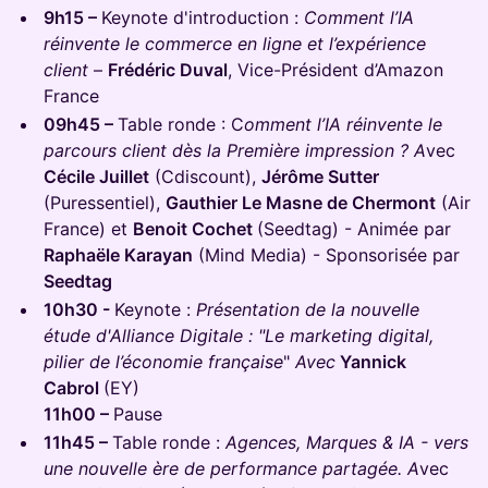
9h15 –
Keynote d'introduction :
Comment l’IA
réinvente le commerce en ligne et l’expérience
client
–
Frédéric Duval
, Vice-Président d’Amazon
France
09h45 –
Table ronde : C
omment l’IA réinvente le
parcours client dès la Première impression ? A
vec
Cécile Juillet
(Cdiscount),
Jérôme Sutter
(Puressentiel),
Gauthier Le Masne de Chermont
(Air
France) et
Benoit Cochet
(Seedtag) - Animée par
Raphaële Karayan
(Mind Media) - Sponsorisée par
Seedtag
10h30 -
Keynote :
Présentation de la nouvelle
étude d'Alliance Digitale : "Le marketing digital,
pilier de l’économie française
"
Avec
Yannick
Cabrol
(EY)
11h00 –
Pause
11h45 –
Table ronde :
Agences, Marques & IA - vers
une nouvelle ère de performance partagée. A
vec