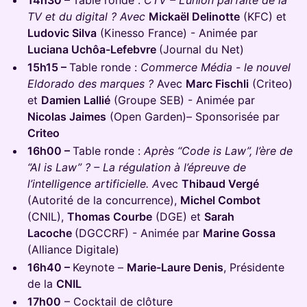
14h30 –
Table ronde :
CTV – L’union parfaite de la
TV et du digital ? Avec
Mickaël Delinotte
(KFC) et
Ludovic Silva
(Kinesso France) - Animée par
Luciana Uchôa-Lefebvre
(Journal du Net)
15h15 –
Table ronde :
Commerce Média - le nouvel
Eldorado des marques ?
Avec
Marc Fischli
(Criteo)
et
Damien Lallié
(Groupe SEB) - Animée par
Nicolas Jaimes
(Open Garden)– Sponsorisée par
Criteo
16h00 –
Table ronde :
Après “Code is Law”, l’ère de
“AI is Law” ? – La régulation à l’épreuve de
l’intelligence artificielle. A
vec
Thibaud Vergé
(Autorité de la concurrence),
Michel Combot
(CNIL),
Thomas Courbe
(DGE) et
Sarah
Lacoche
(DGCCRF) - Animée par
Marine Gossa
(Alliance Digitale)
16h40 –
Keynote –
Marie-Laure Denis
, Présidente
de la
CNIL
17h00
– Cocktail de clôture