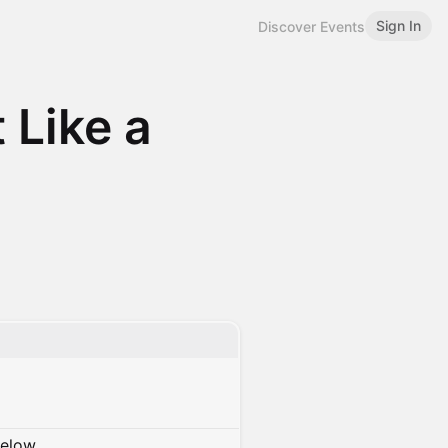
Sign In
Discover Events
 Like a
below.