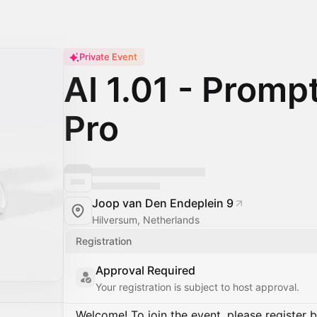
Private Event
AI 1.01 - Prompt
Pro
Joop van Den Endeplein 9
Hilversum, Netherlands
Registration
Approval Required
Your registration is subject to host approval.
Welcome! To join the event, please register 