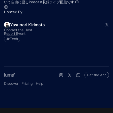
いて自由に語るPodcast収録ライブ配信です 📺️
Hosted By
Yasunori Kirimoto
Contact the Host
Report Event
Tech
Get the App
Discover
Pricing
Help