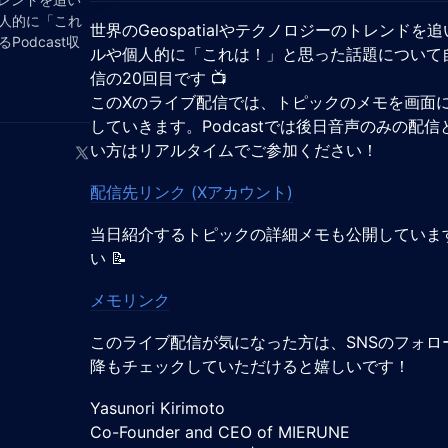
人的に「これ
世界のGeospatialやテクノロジーのトレンド
odcast収
ルや個人的に「これは！」と思った話題について自由
信の20回目です 📺️
このXのライブ配信では、トピックのメモを画面
していきます。Podcastでは後日音声のみの配
い方はリアルタイムでご参加ください！
配信先リンク (Xアカウント)
当日紹介するトピックの詳細メモも公開していま
い 📝
メモリンク
このライブ配信が気になった方は、SNSのフォ
降もチェックしていただけると嬉しいです！
Yasunori Kirimoto
Co-Founder and CEO of MIERUNE