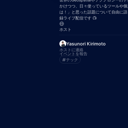
かけつつ、日々使っているツールや個
は！」と思った話題について自由に語るP
録ライブ配信です 📺️
ホスト
Yasunori Kirimoto
ホストに連絡
イベントを報告
テック