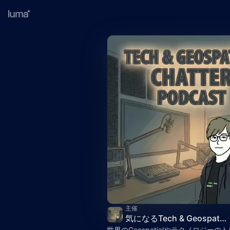
主催
気になるTech & Geospatial雑談
世界のGeospatialやテクノロジー