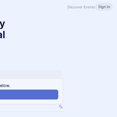
Sign In
Discover Events
 y
al
below.