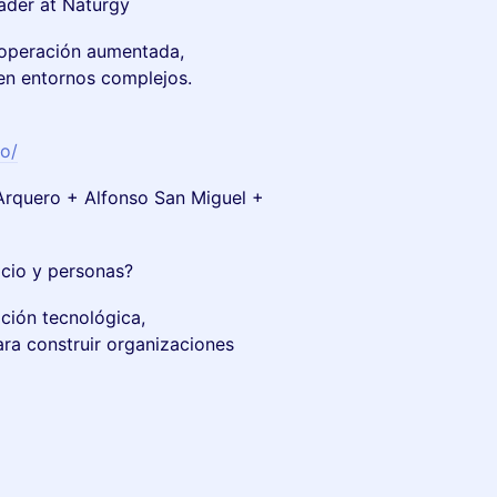
ader at Naturgy
 operación aumentada,
 en entornos complejos.
o/
rquero + Alfonso San Miguel +
cio y personas?
ción tecnológica,
ara construir organizaciones