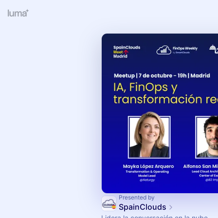
Presented by
SpainClouds
Lidera la conversación en la nube