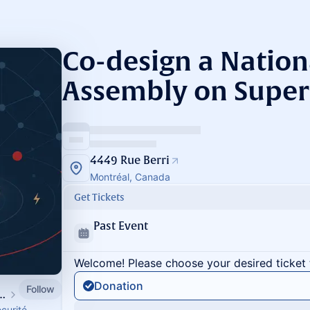
Co-design a Nationa
Assembly on Super
4449 Rue Berri
Montréal, Canada
Get Tickets
Past Event
Welcome! Please choose your desired ticket 
Donation
Follow
ty, ethics, and governance
curité,