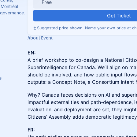
Free
/ Montréal
d governance.
Get Ticket
Suggested price shown. Name your own price at ch
About Event
EN:
A brief workshop to co-design a National Citi
Superintelligence for Canada. We’ll align on m
should be involved, and how public input flows i
s
outputs: a Concept Note, a Consortium Intent M
Why? Canada faces decisions on AI and superint
impactful externalities and path-dependence, 
evaluation, and deployment are set, they might
Citizens’ Assembly adds democratic legitimacy 
FR: