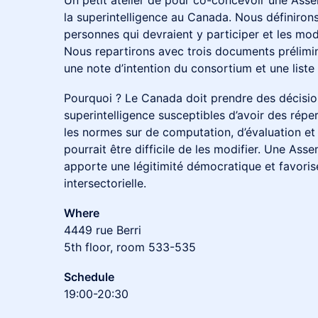
Un petit atelier de pour co-concevoir une Asse
la superintelligence au Canada. Nous définirons
personnes qui devraient y participer et les mod
Nous repartirons avec trois documents prélimin
une note d’intention du consortium et une liste 
Pourquoi ? Le Canada doit prendre des décision
superintelligence susceptibles d’avoir des répe
les normes sur de computation, d’évaluation et 
pourrait être difficile de les modifier. Une As
apporte une légitimité démocratique et favoris
intersectorielle.
Where
4449 rue Berri
5th floor, room 533-535
Schedule
19:00-20:30