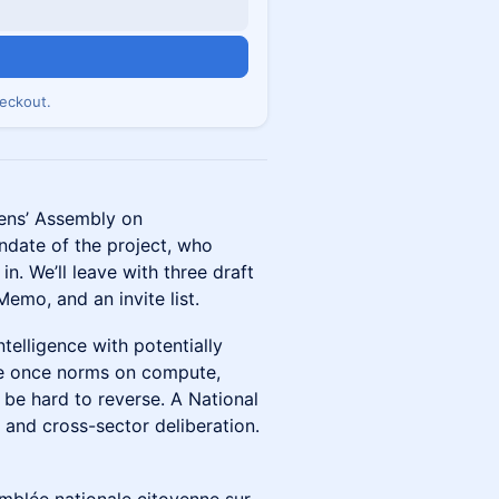
eckout.
zens’ Assembly on
andate of the project, who
n. We’ll leave with three draft
emo, and an invite list.
elligence with potentially
ie once norms on compute,
 be hard to reverse. A National
and cross-sector deliberation.