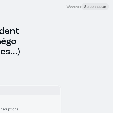
Se connecter
Découvrir
ndent
négo
ies…)
nscriptions.