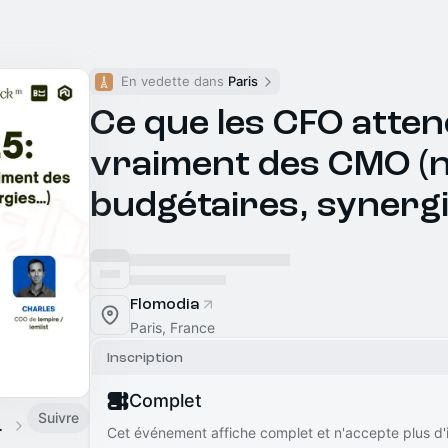
En vedette dans 
Paris
Ce que les CFO atte
vraiment des CMO (
budgétaires, synerg
Flomodia
Paris, France
Inscription
Complet
Suivre
 Digitale
Cet événement affiche complet et n'accepte plus d'i