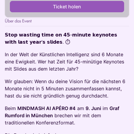
Ticket holen
Über das Event
𝗦𝘁𝗼𝗽 𝘄𝗮𝘀𝘁𝗶𝗻𝗴 𝘁𝗶𝗺𝗲 𝗼𝗻 𝟰𝟱-𝗺𝗶𝗻𝘂𝘁𝗲 𝗸𝗲𝘆𝗻𝗼𝘁𝗲𝘀
𝘄𝗶𝘁𝗵 𝗹𝗮𝘀𝘁 𝘆𝗲𝗮𝗿’𝘀 𝘀𝗹𝗶𝗱𝗲𝘀. ⏱️
In der Welt der Künstlichen Intelligenz sind 6 Monate
eine Ewigkeit. Wer hat Zeit für 45-minütige Keynotes
mit Slides aus dem letzten Jahr?
Wir glauben: Wenn du deine Vision für die nächsten 6
Monate nicht in 5 Minuten zusammenfassen kannst,
hast du sie nicht gründlich genug durchdacht.
Beim
MINDMASH AI APÉRO #4
am
9. Juni
im
Graf
Rumford in München
brechen wir mit dem
traditionellen Konferenzformat.