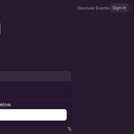
Sign In
Discover Events
d
below.
n