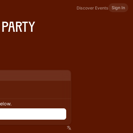
Sign In
Discover Events
 Party
below.