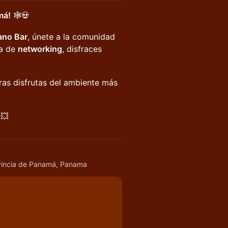
má!
🕸️💀
ano Bar
, únete a la comunidad
na de
networking
, disfraces
ras disfrutas del ambiente más
💥
ovincia de Panamá, Panama