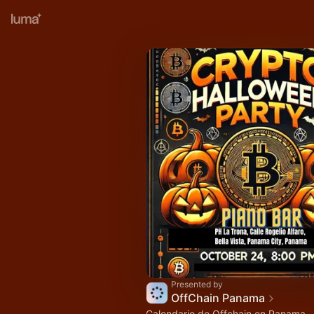
Presented by
OffChain Panama
Calendario de Offchain en Panama