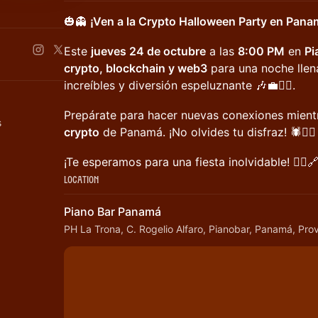
🎃👻
¡Ven a la Crypto Halloween Party en Pana
Este
jueves 24 de octubre
a las
8:00 PM
en
Pi
crypto, blockchain y web3
para una noche lle
increíbles y diversión espeluznante 🎶💼🧛‍♂️.
Prepárate para hacer nuevas conexiones mient
s
crypto
de Panamá. ¡No olvides tu disfraz! 🕷️🧙‍♀️
¡Te esperamos para una fiesta inolvidable! 🧟‍♀️
Location
Piano Bar Panamá
PH La Trona, C. Rogelio Alfaro, Pianobar, Panamá, Pr