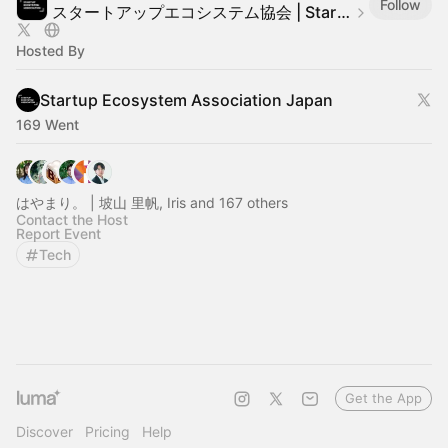
Follow
​​スタートアップエコシステム協会 | Startup Ecosystem Association Japan
Hosted By
Startup Ecosystem Association Japan
169 Went
はやまり。 | 坡山 里帆, Iris and 167 others
Contact the Host
Report Event
Tech
Get the App
Discover
Pricing
Help