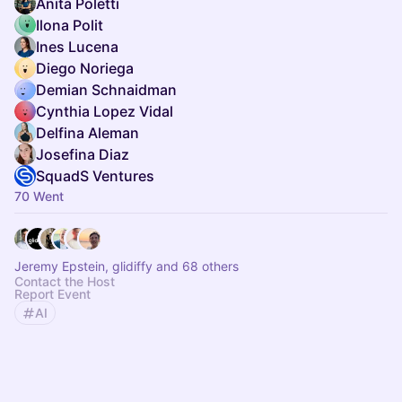
Anita Poletti
Ilona Polit
Ines Lucena
Diego Noriega
Demian Schnaidman
Cynthia Lopez Vidal
Delfina Aleman
Josefina Diaz
SquadS Ventures
70 Went
Jeremy Epstein, glidiffy and 68 others
Contact the Host
Report Event
AI