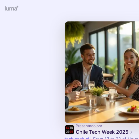
Presentado por
Chile Tech Week 2025
techweek.cl
| From 17 to 23 of Nove