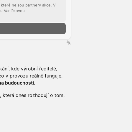
, které nejsou partnery akce. V
nu Vaníčkovou
n
ání, kde výrobní ředitelé,
, co v provozu reálně funguje.
na budoucnosti
.
, která dnes rozhodují o tom,