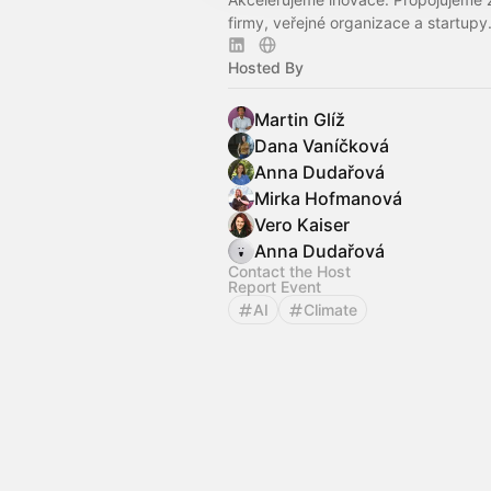
firmy, veřejné organizace a startupy
Hosted By
Martin Glíž
Dana Vaníčková
Anna Dudařová
Mirka Hofmanová
Vero Kaiser
Anna Dudařová
Contact the Host
Report Event
AI
Climate