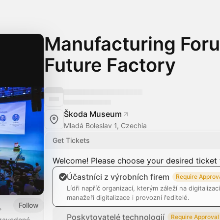
Manufacturing For
Future Factory
Škoda Museum
Mladá Boleslav 1, Czechia
Get Tickets
Welcome! Please choose your desired ticket 
Účastníci z výrobních firem
Require Approv
Lídři napříč organizací, kterým záleží na digitaliza
manažeři digitalizace i provozní ředitelé.
Follow
Poskytovatelé technologií
Require Approval
 zavedené