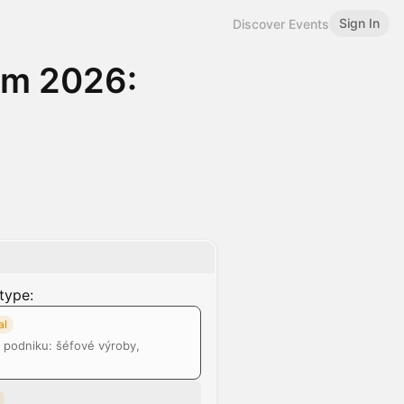
Sign In
Discover Events
um 2026:
type:
al
ci podniku: šéfové výroby,