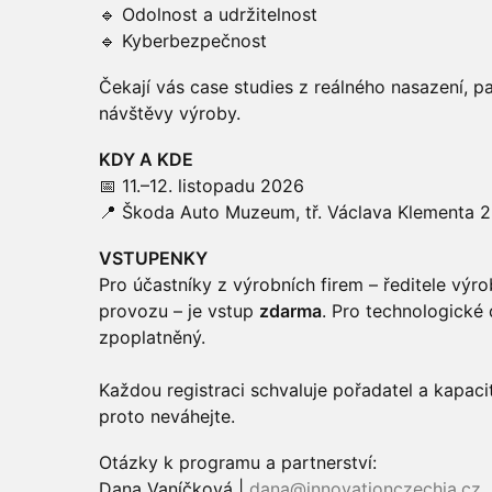
🔹 Odolnost a udržitelnost
🔹 Kyberbezpečnost
Čekají vás case studies z reálného nasazení, p
návštěvy výroby.
KDY A KDE
📅 11.–12. listopadu 2026
📍 Škoda Auto Muzeum, tř. Václava Klementa 2
VSTUPENKY
Pro účastníky z výrobních firem – ředitele výrob
provozu – je vstup
zdarma
. Pro technologické 
zpoplatněný.
Každou registraci schvaluje pořadatel a kapaci
proto neváhejte.
Otázky k programu a partnerství:
Dana Vaníčková |
dana@innovationczechia.cz