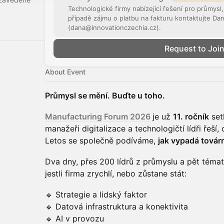
Technologické firmy nabízející řešení pro průmysl
.
případě zájmu o platbu na fakturu kontaktujte Da
(dana@innovationczechia.cz).
Request to Joi
About Event
Průmysl se mění. Buďte u toho.
Manufacturing Forum 2026
je už
11. ročník
setk
manažeři digitalizace a technologičtí lídři řeší
Letos se společně podíváme,
jak vypadá továr
Dva dny, přes 200 lídrů z průmyslu a pět témat
jestli firma zrychlí, nebo zůstane stát:
🔹 Strategie a lidský faktor
🔹 Datová infrastruktura a konektivita
🔹 AI v provozu