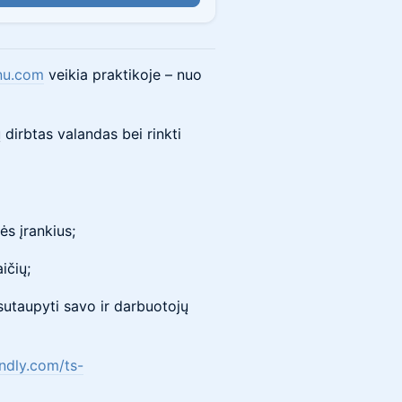
nu.com
veikia praktikoje – nuo
ų dirbtas valandas bei rinkti
nės įrankius;
ičių;
ir sutaupyti savo ir darbuotojų
endly.com/ts-