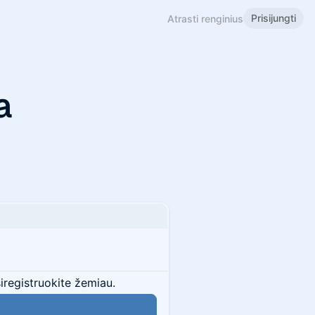
Prisijungti
Atrasti renginius
a
siregistruokite žemiau.