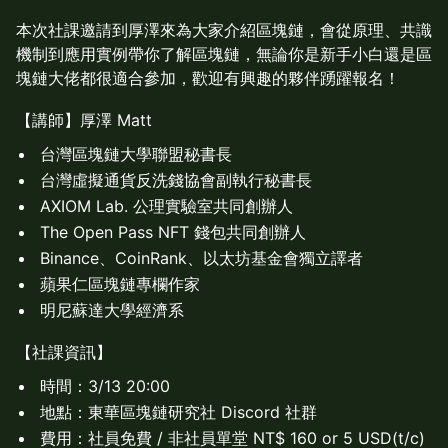
本次社課邀請到厚澤來為大家介紹區塊鏈，會從原理、共識
機制到應用實例帶你了解區塊鏈，無論你是新手小白還是區
塊鏈大佬都很適合參加，歡迎有興趣的夥伴踴躍報名！
【講師】厚澤 Matt
台灣區塊鏈大學聯盟秘書長
台灣虛擬通貨反洗錢協會副執行秘書長
AXIOM Lab. 公理實驗室共同創辦人
The Open Pass NFT 錢包共同創辦人
Binance、CoinRank、以太坊基金會獨立譯者
蘋果仁區塊鏈專欄作家
明尼蘇達大學經濟系
【社課資訊】
時間：3/13 20:00
地點：東華區塊鏈研究社 Discord 社群
費用：社員免費 / 非社員單堂 NT$ 160 or 5 USD(t/c)