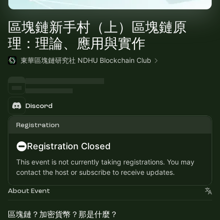
區塊鏈新手村（上）區塊鏈原
理：理論、應用與實作
東華區塊鏈研究社 NDHU Blockchain Club
Discord
Registration
Registration Closed
This event is not currently taking registrations. You may
contact the host or subscribe to receive updates.
About Event
區塊鏈？加密貨幣？那是什麼？