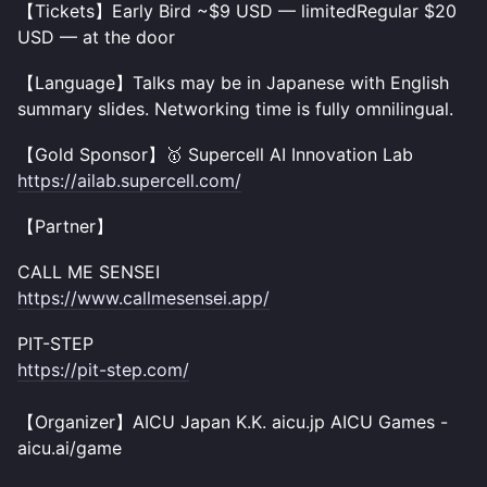
【Tickets】Early Bird ~$9 USD — limitedRegular $20
USD — at the door
【Language】Talks may be in Japanese with English
summary slides. Networking time is fully omnilingual.
【Gold Sponsor】🥇 Supercell AI Innovation Lab
https://ailab.supercell.com/
【Partner】
CALL ME SENSEI
https://www.callmesensei.app/
PIT-STEP
https://pit-step.com/
【Organizer】AICU Japan K.K. aicu.jp AICU Games -
aicu.ai/game