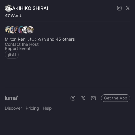
AKIHIKO SHIRAI
47 Went
Milton Ren, .もふるね and 45 others
Contact the Host
Report Event
AI
Get the App
Discover
Pricing
Help