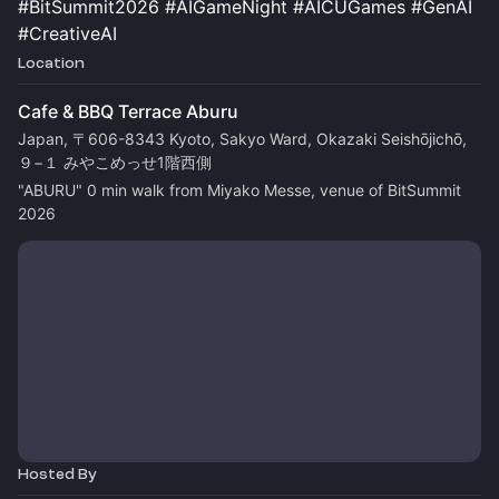
#BitSummit2026 #AIGameNight #AICUGames #GenAI
#CreativeAI
Location
Cafe & BBQ Terrace Aburu
Japan, 〒606-8343 Kyoto, Sakyo Ward, Okazaki Seishōjichō,
９−１ みやこめっせ1階西側
"ABURU" 0 min walk from Miyako Messe, venue of BitSummit 
2026
Hosted By