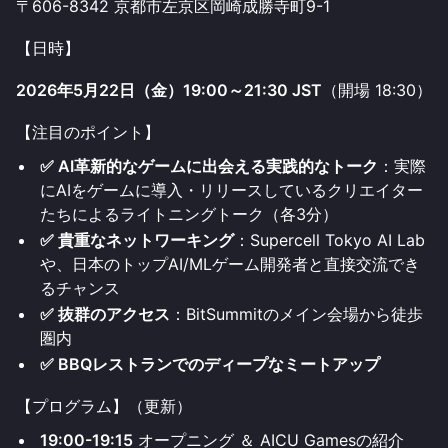
〒606-8342 京都市左京区岡崎成勝寺町9-1
【日時】
2026年5月22日（金）19:00～21:30 JST
（開場 18:30）
【注目のポイント】
✅ AI革新的なゲームに出会える実践的なトーク
：実際
にAIをゲームに導入・リリースしているクリエイター
たちによるライトニングトーク（各3分）
✅ 貴重なネットワーキング
：Supercell Tokyo AI Lab
や、日本のトップAI/MLゲーム開発者と直接交流でき
るチャンス
✅ 抜群のアクセス
：BitSummitのメイン会場から徒歩
圏内
✅ BBQレストランでのディープなミートアップ
【プログラム】（更新）
19:00-19:15
オープニング ＆ AICU Gamesの紹介