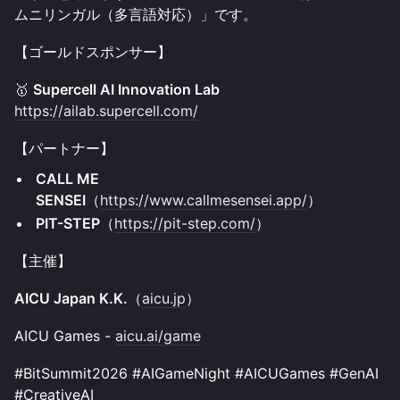
ムニリンガル（多言語対応）」です。
【ゴールドスポンサー】
🥇
Supercell AI Innovation Lab
https://ailab.supercell.com/
【パートナー】
CALL ME
SENSEI
（
https://www.callmesensei.app/
）
PIT-STEP
（
https://pit-step.com/
）
【主催】
AICU Japan K.K.
（
aicu.jp
）
AICU Games -
aicu.ai/game
#BitSummit2026 #AIGameNight #AICUGames #GenAI
#CreativeAI