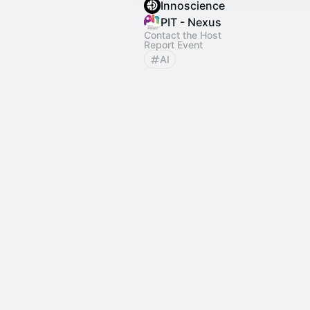
Innoscience
PIT - Nexus
Contact the Host
Report Event
AI