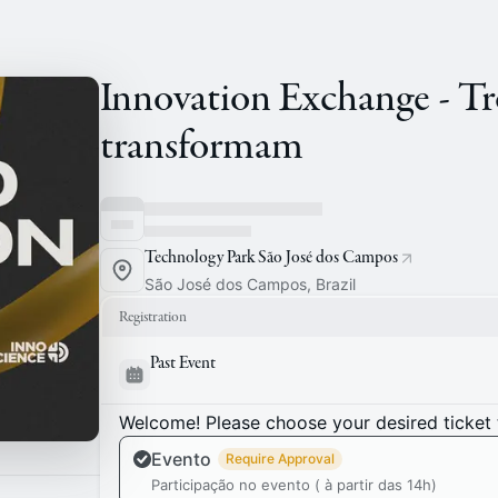
Innovation Exchange - Tro
transformam
Technology Park São José dos Campos
São José dos Campos, Brazil
Registration
Past Event
Welcome! Please choose your desired ticket 
Evento
Require Approval
Participação no evento ( à partir das 14h)