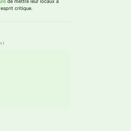
ure
de mettre leur locaux à
sprit critique.
n !