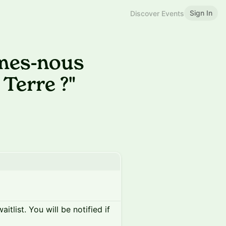
Sign In
Discover Events
mes-nous
Terre ?"
itlist. You will be notified if