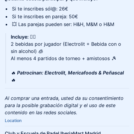
Si te inscribes sól@: 26€
Si te inscribes en pareja: 50€
💥 Las parejas pueden ser: H&H, M&M o H&M
Incluye: 👇🏻
2 bebidas por jugador (Electrolit + Bebida con o
sin alcohol) 🧊
Al menos 4 partidos de torneo + amistosos
🎾
🔥
Patrocinan: Electrolit, Mericafoods & Peñascal
🔥
Al comprar una entrada, usted da su consentimiento
para la posible grabación digital y el uso de este
contenido en las redes sociales.
Location
Club y Escuela de Padel IberiaMart Madrid