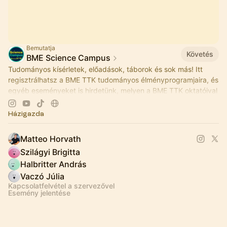
Bemutatja
Követés
BME Science Campus
Tudományos kísérletek, előadások, táborok és sok más! Itt
regisztrálhatsz a BME TTK tudományos élményprogramjaira, és
egyéb eseményeket is hirdetünk, melyen a BME TTK oktatóival
találkozhattok!
Házigazda
Matteo Horvath
Szilágyi Brigitta
Halbritter András
Vaczó Júlia
Kapcsolatfelvétel a szervezővel
Esemény jelentése