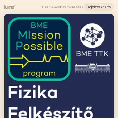
Bejelentkezés
Események felfedezése