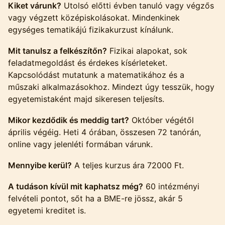
Kiket várunk?
Utolsó előtti évben tanuló vagy végzős
vagy végzett középiskolásokat. Mindenkinek
egységes tematikájú fizikakurzust kínálunk.
Mit tanulsz a felkészítőn?
Fizikai alapokat, sok
feladatmegoldást és érdekes kísérleteket.
Kapcsolódást mutatunk a matematikához és a
műszaki alkalmazásokhoz. Mindezt úgy tesszük, hogy
egyetemistaként majd sikeresen teljesíts.
Mikor kezdődik és meddig tart?
Október végétől
április végéig. Heti 4 órában, összesen 72 tanórán,
online vagy jelenléti formában várunk.
Mennyibe kerül?
A teljes kurzus ára 72000 Ft.
A tudáson kívül mit kaphatsz még?
60 intézményi
felvételi pontot, sőt ha a BME-re jössz, akár 5
egyetemi kreditet is.