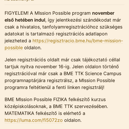
FIGYELEM! A MIssion Possible program
november
első hetében indul
, így jelentkezési szándékodat már
csak a hivatalos, tanfolyamregisztrációhoz szükséges
adatokat is tartalmazó regisztrációs adatlapon
jelezheted a
https://regisztracio.bme.hu/bme-mission-
possible
oldalon.
Jelen regisztrációs oldalt már csak tájékoztató céllal
tartjuk nyitva november 16-ig. Jelen oldalon történő
regisztrációval már csak a BME TTK Science Campus
programnaptárjára regisztrálsz, a MIssion Possible
programra feltétlenül a fenti linken regisztrálj!
BME MIssion Possible FIZIKA felkészítő kurzus
középiskolásoknak, a BME TTK szervezésében.
MATEMATIKA felkészítő is elérhető a
https://luma.com/fi5072zo
oldalon.