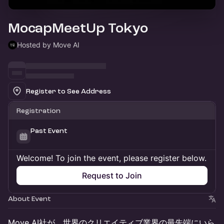
MocapMeetUp Tokyo
Hosted by Move AI
Register to See Address
Registration
Past Event
Welcome! To join the event, please register below.
Request to Join
About Event
Move AI社が、世界のクリエイティブ業界の最先端にいら