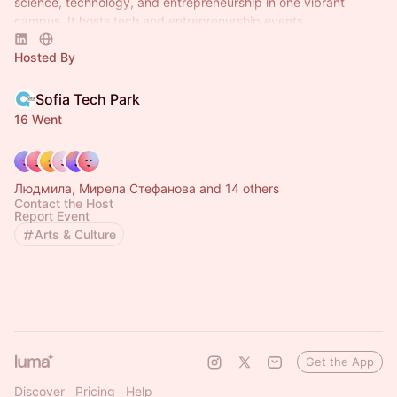
science, technology, and entrepreneurship in one vibrant
campus. It hosts tech and entreprenurship events.
Hosted By
Sofia Tech Park
16 Went
Людмила, Мирела Стефанова and 14 others
Contact the Host
Report Event
Arts & Culture
Get the App
Discover
Pricing
Help