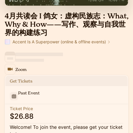
4月共读会 I 鸽女：虚构民族志：What,
Why & How——写作、观察与自我世
界的构建练习
Accent Is A Superpower (online & offline events)
Zoom
Get Tickets
Past Event
Ticket Price
$26.88
Welcome! To join the event, please get your ticket