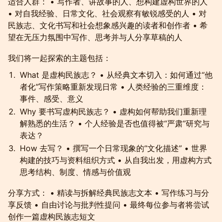
适合人群： • 写作者、讲故事的人、想构建虚构世界的人
• 对自我经验、日常文化、社会观察有敏锐感受的人 • 对
民族志、文化书写和社会想象感兴趣的读者和创作者 • 希
望在无压力氛围中写作、思考并与人分享草稿的人
我们将一起探索的主题包括：
What 是虚构民族志？ • 从经典文本切入：如何通过“他
者化”写作策略重新发现日常 • 人类经验的三重维度：
事件、感受、意义
Why 要书写虚构民族志？ • 虚构如何帮助我们重新理
解熟悉的生活？ • 个人经验是否也值得被“严肃”研究与
表达？
How 去写？ • 撰写一个日常现象的“文化描述” • 世界
构建的技巧与资料组织方式 • 从自我出发，用虚构方式
思考结构、制度、情感与价值观
分享方式： • 精读与拆解经典民族志文本 • 写作练习与分
享反馈 • 自由讨论与批判性提问 • 最终每位参与者将尝试
创作一篇虚构民族志短文