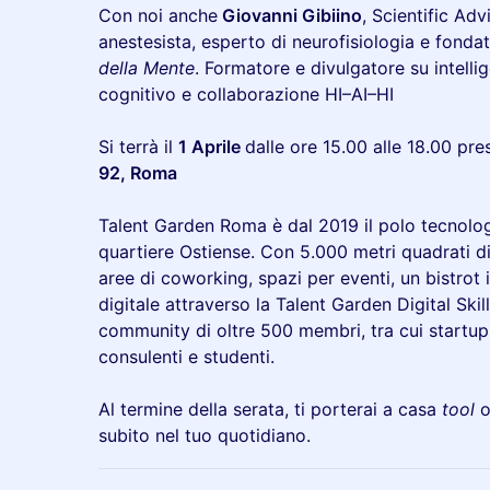
​Con noi anche
Giovanni Gibiino
, Scientific Ad
anestesista, esperto di neurofisiologia e fond
della Mente
. Formatore e divulgatore su intel
cognitivo e collaborazione HI–AI–HI
Si terrà il
1 Aprile
dalle ore 15.00 alle 18.00 pr
92, Roma
Talent Garden Roma è dal 2019 il polo tecnolog
quartiere Ostiense. Con 5.000 metri quadrati di 
aree di coworking, spazi per eventi, un bistrot 
digitale attraverso la Talent Garden Digital Sk
community di oltre 500 membri, tra cui startup, 
consulenti e studenti.
Al termine della serata, ti porterai a casa
tool
o
subito nel tuo quotidiano.