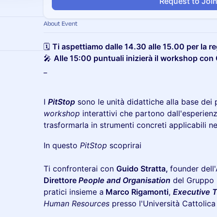
Request to Joi
About Event
🗓️
Ti aspettiamo dalle 14.30 alle 15.00 per la r
🎤
Alle 15:00 puntuali inizierà il workshop con
_
I
PitStop
sono le unità didattiche alla base dei
workshop
interattivi che partono dall'esperien
trasformarla in strumenti concreti applicabili n
In questo
PitStop
scoprirai
Ti confronterai con
Guido Stratta,
founder dell
Direttore
People and Organisation
del Gruppo
pratici insieme a
Marco Rigamonti
,
Executive T
Human Resources
presso l'Università Cattolica