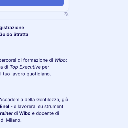
n
egistrazione
 Guido Stratta
 percorsi di formazione di
Wibo
:
za di
Top Executive
per
el tuo lavoro quotidiano.
'Accademia della Gentilezza, già
Enel
-
e lavorerai su strumenti
rainer
di
Wibo
e docente di
 di Milano.