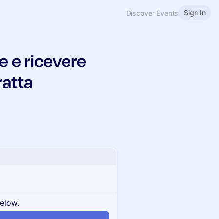
Sign In
Discover Events
e e ricevere
ratta
below.