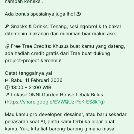
nambah koneksi.
Ada bonus spesialnya juga lho! 🎁
🍕 Snacks & Drinks: Tenang, sesi ngobrol kita bakal
ditemenin makanan dan minuman biar makin asik.
💰 Free Trae Credits: Khusus buat kamu yang dateng,
ada hadiah credit gratis dari Trae buat dukung
project-project kerenmu!
Catat tanggalnya ya!
📅 Rabu, 11 Februari 2026
🕕 18:00 – 21:00 WIB
📍 Lokasi: ONNI Garden House Lebak Bulus
(
https://share.google/EVWQUzrFeKrES8kTg
)
Mau kamu pro developer, desainer, atau baru sekadar
penasaran soal AI, pintu kami terbuka lebar buat
kamu. Yuk, kita liat bareng-bareng gimana masa