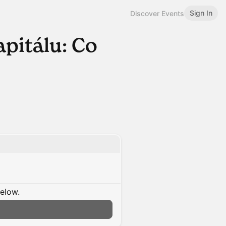
Sign In
Discover Events
apitálu: Co
below.
n