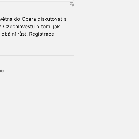
května do Opera diskutovat s
a CzechInvestu o tom, jak
globální růst. Registrace
hia