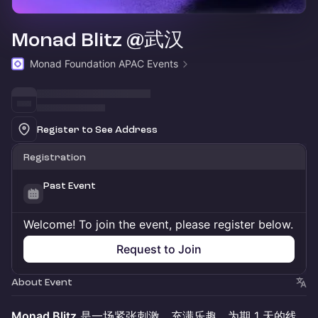
Monad Blitz @武汉
Monad Foundation APAC Events
Register to See Address
Registration
Past Event
Welcome! To join the event, please register below.
Request to Join
About Event
Monad Blitz
是一场紧张刺激、充满乐趣、为期 1 天的线