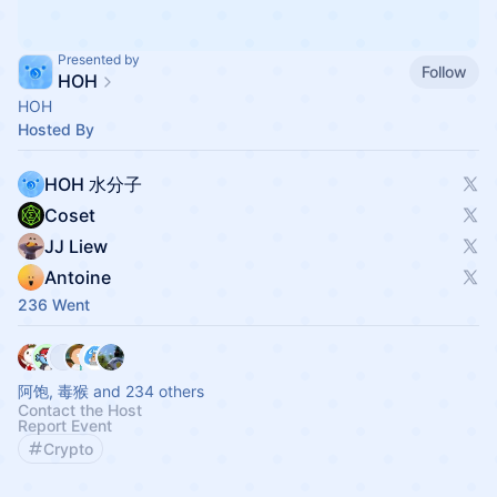
Presented by
Follow
HOH
HOH
Hosted By
HOH 水分子
Coset
JJ Liew
Antoine
236 Went
阿饱, 毒猴 and 234 others
Contact the Host
Report Event
Crypto