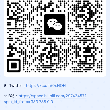
💫 Twitter：
https://x.com/0xHOH
​✨ B站：
https://space.bilibili.com/29742457?
spm_id_from=333.788.0.0