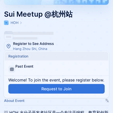
Sui Meetup @杭州站
HOH
Register to See Address
Hang Zhou Shi, China
Registration
Past Event
Welcome! To join the event, please register below.
Request to Join
About Event
💡 HOH 水分子开发者社区是一个专注于编程、教育和创新