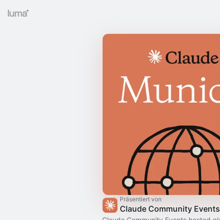
Präsentiert von
Claude Community Events
Claude Community Events hosted gl