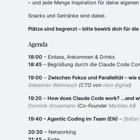
– und jede Menge Inspiration für deine eigenen 
​​Snacks und Getränke sind dabei.
Plätze sind begrenzt – bitte bewirb dich für di
Agenda
18:00
– Einlass, Ankommen & Drinks
18:45
– Begrüßung durch die Claude Code C
19:00
–
Zwischen Fokus und Parallelität – wie s
Sebastian Weihrauch
(CTO von
nion digital
)
19:20
–
How does Claude Code work? …and what
Dominik Grusemann
(Co-Founder
Marbles AI
)
19:40 – Agentic Coding im Team (EN)
–
Stefan
20:20
– Networking
21:45
– Ende