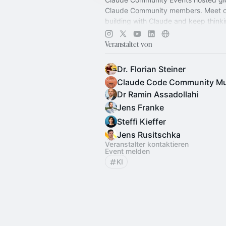
Claude Community members. Meet o
building with Claude and keep thinki
more:
https://claude.com/communit
Veranstaltet von
Dr. Florian Steiner
Claude Code Community M
Dr Ramin Assadollahi
Jens Franke
Steffi Kieffer
Jens Rusitschka
Veranstalter kontaktieren
Event melden
KI