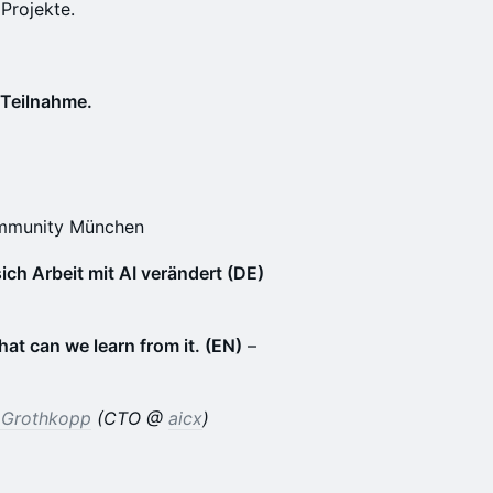
Projekte.
e Teilnahme.
ommunity München
ich Arbeit mit AI verändert (DE)
 can we learn from it. (EN)
–
 Grothkopp
(CTO @
aicx
)