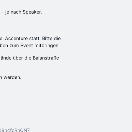
 – je nach Speaker.
i Accenture statt. Bitte die
eben zum Event mitbringen.
lände über die Balanstraße
n werden.
Kb9n4fcRhQN7