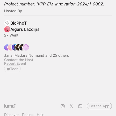
Project number: IVPP-EM-Innovation-2024/1-0002.
Hosted By
BioPhoT
Aigars Lazdiņš
27 Went
Jana, Madara Normand and 25 others
Contact the Host
Report Event
Tech
Get the App
Discover
Pricing
Help