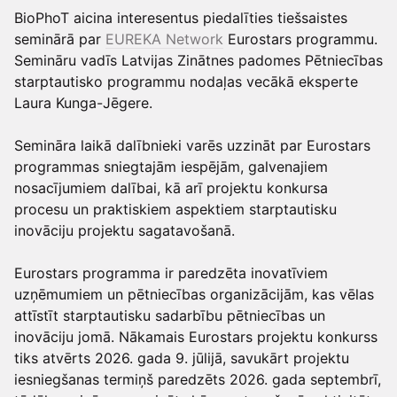
BioPhoT aicina interesentus piedalīties tiešsaistes
seminārā par
EUREKA Network
Eurostars programmu.
Semināru vadīs Latvijas Zinātnes padomes Pētniecības
starptautisko programmu nodaļas vecākā eksperte
Laura Kunga-Jēgere.
Semināra laikā dalībnieki varēs uzzināt par Eurostars
programmas sniegtajām iespējām, galvenajiem
nosacījumiem dalībai, kā arī projektu konkursa
procesu un praktiskiem aspektiem starptautisku
inovāciju projektu sagatavošanā.
Eurostars programma ir paredzēta inovatīviem
uzņēmumiem un pētniecības organizācijām, kas vēlas
attīstīt starptautisku sadarbību pētniecības un
inovāciju jomā. Nākamais Eurostars projektu konkurss
tiks atvērts 2026. gada 9. jūlijā, savukārt projektu
iesniegšanas termiņš paredzēts 2026. gada septembrī,