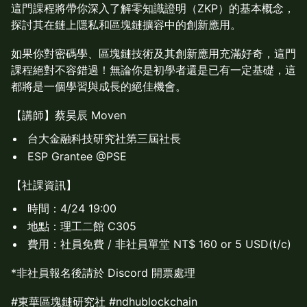
這門課程將帶你深入了解零知識證明（ZKP）的基本概念，
探討其在鏈上隱私和區塊鏈擴容中的創新應用。
如果你對密碼學、區塊鏈技術及其創新應用充滿好奇，這門
課程絕對不容錯過！無論你是初學者還是已有一定基礎，這
都將是一個學習與成長的絕佳機會。
【講師】蔡昊辰 Moven
台大金融科技研究社第三屆社長
ESP Grantee @PSE
​【社課資訊】
時間：4/24 19:00
地點：理工二館 C305
費用：社員免費 / 非社員單堂 NT$ 160 or 5 USD(t/c)
​*非社員報名後請於 Discord 開票處理
​#東華區塊鏈研究社 #ndhublockchain