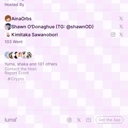
Hosted By
AinaOrbs
Shawn O'Donaghue (TG: @shawnOD)
Kimitaka Sawanobori
103 Went
Yuma, shaka and 101 others
Contact the Host
Report Event
Crypto
Get the App