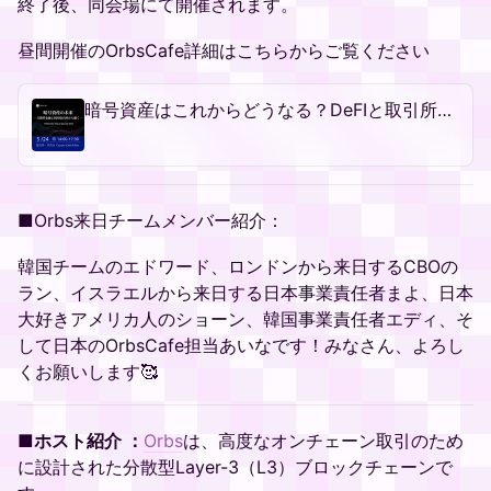
終了後、同会場にて開催されます。
昼間開催のOrbsCafe詳細はこちらからご覧ください
暗号資産はこれからどうなる？DeFIと取引所から聴くリアル ― OrbsCafe Tokyo Special 2026
■Orbs来日チームメンバー紹介：
韓国チームのエドワード、ロンドンから来日するCBOの
ラン、イスラエルから来日する日本事業責任者まよ、日本
大好きアメリカ人のショーン、韓国事業責任者エディ、そ
して日本のOrbsCafe担当あいなです！みなさん、よろし
くお願いします🥰
■ホスト紹介 ：
Orbs
は、高度なオンチェーン取引のため
に設計された分散型Layer-3（L3）ブロックチェーンで