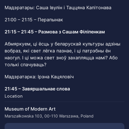
Мадэратары: Саша Івулін і Таццяна Капітонава
21:00 – 21:15 – Перапынак
21:15 – 21:45 – Размова з Сашам Філіпенкам
Абмяркуем, ці ёсць у беларускай культуры адзіны
вобраз, які свет лёгка пазнае, і ці патрэбны ён
наогул. І ці можа свет зноў захапляцца намі? Або
толькі спачуваць?
Мадэратарка: Ірэна Кацяловіч
21:45 – Завяршальнае слова
Location
Museum of Modern Art
Marszałkowska 103, 00-110 Warszawa, Poland