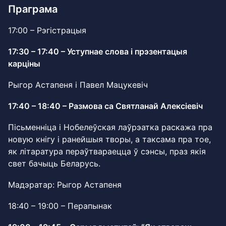
Праграма
17:00 – Рэгістрацыя
17:30 – 17:40 – Уступнае слова і прэзентацыя
карціны
Рыгор Астапеня і Павел Мацукевіч
17:40 – 18:40 – Размова са Святланай Алексіевіч
Пісьменніца і Нобелеўская лаўрэатка раскажа пра
новую кнігу і ранейшыя творы, а таксама пра тое,
як літаратура пераўтвараецца ў сэнсы, праз якія
свет бачыць Беларусь.
Мадэратар:
Рыгор Астапеня
18:40 – 19:00 – Перапынак