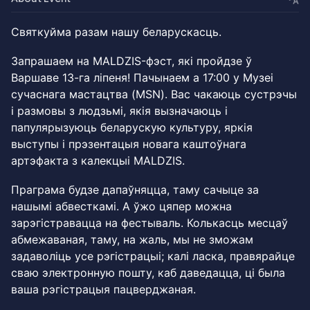
Святкуйма разам нашу беларускасць.
Запрашаем на MALDZIS-фэст, які пройдзе ў
Варшаве 13-га ліпеня! Пачынаем а 17:00 у Музеі
сучаснага мастацтва (MSN). Вас чакаюць сустрэчы
і размовы з людзьмі, якія вызначаюць і
папулярызуюць беларускую культуру, яркія
выступы і прэзентацыя новага каштоўнага
артэфакта з калекцыі MALDZIS.
Праграма будзе дапаўняцца, таму сачыце за
нашымі абвесткамі. А ўжо цяпер можна
зарэгістравацца на фестываль. Колькасць месцаў
абмежаваная, таму, на жаль, мы не зможам
задаволіць усе рэгістрацыі; калі ласка, правярайце
сваю электронную пошту, каб даведацца, ці была
ваша рэгістрацыя пацверджаная.