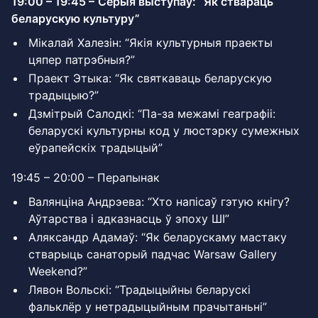
19:00 – 19:45 –
Серыя выступаў: “Як ствараць
беларускую культуру”
Мікалай Халезін: “Якія культурныя праекты
цяпер патрэбныя?”
Праект Этыка: “Як святкаваць беларускую
традыцыю?”
Дзмітрый Салодкі: “Па-за межамі геаграфіі:
беларускі культурны код у люстэрку сумежных
еўрапейскіх традыцый”
19:45 – 20:00 – Перапынак
Валянціна Андрэева: “Хто напісаў гэтую кнігу?
Аўтарства і адказнасць ў эпоху ШІ”
Аляксандр Адамаў: “Як беларускаму мастаку
стварыць санаторый падчас Warsaw Gallery
Weekend?”
Лявон Вольскі: “Традыцыйны беларускі
фальклёр у нетрадыцыйным прачытаньні”