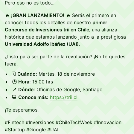
Pero eso no es todo...
🔥
¡GRAN LANZAMIENTO!
🔥 Serás el primero en
conocer todos los detalles de nuestro
primer
Concurso de Inversiones trii en Chile
, una alianza
histórica que estamos lanzando junto a la prestigiosa
Universidad Adolfo Ibáñez (UAI)
.
¿Listo para ser parte de la revolución? ¡No te quedes
fuera!
🗓️
Cuándo:
Martes, 18 de noviembre
🕒
Hora:
15:00 hrs
📍
Dónde:
Oficinas de Google, Santiago
💻
Conoce más:
https://trii.cl
¡Te esperamos!
#Fintech #Inversiones #ChileTechWeek #Innovacion
#Startup #Google #UAI