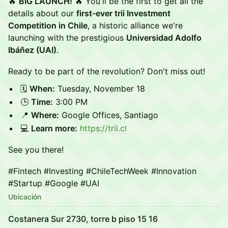
🔥
BIG LAUNCH!
🔥 You'll be the first to get all the
details about our
first-ever trii Investment
Competition in Chile
, a historic alliance we're
launching with the prestigious
Universidad Adolfo
Ibáñez (UAI)
.
Ready to be part of the revolution? Don't miss out!
🗓️
When:
Tuesday, November 18
🕒
Time:
3:00 PM
📍
Where:
Google Offices, Santiago
💻
Learn more:
https://trii.cl
See you there!
#Fintech #Investing #ChileTechWeek #Innovation
#Startup #Google #UAI
Ubicación
Costanera Sur 2730, torre b piso 15 16