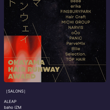
［SALONS］
ALEAP
baho IZM