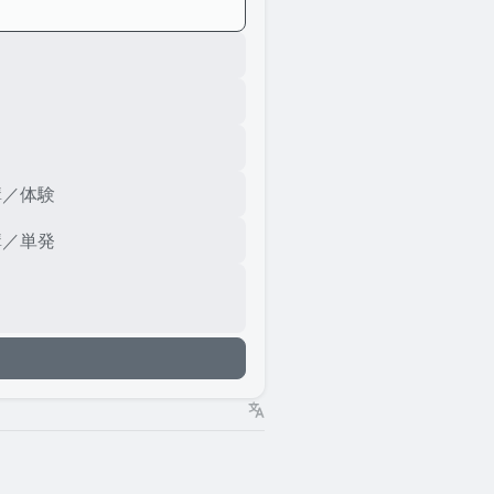
講／体験
講／単発