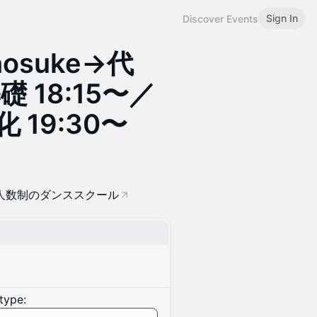
Sign In
Discover Events
osuke→代
 18:15〜／
19:30〜
、少人数制のダンススクール
type: