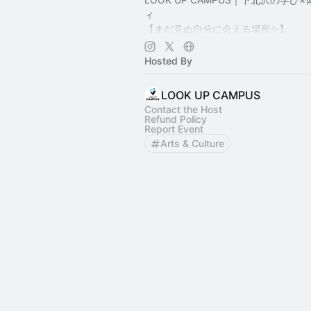
ィ
【まだ見ぬ自分に会える場所✨】
ヨガ・ダンス・演劇からビジネスセ
多彩なイベントを毎月開催中🎭
Hosted By
学びと実践、表現と挑戦が交差する
下北沢の新しいカルチャースペース
LOOK UP CAMPUS
📍 スタジオBASE（撮影・レッスン対
Contact the Host
Refund Policy
☕ カフェLUC併設
Report Event
🤝 温かいコミュニティ
Arts & Culture
一歩踏み出したいあなたを応援します