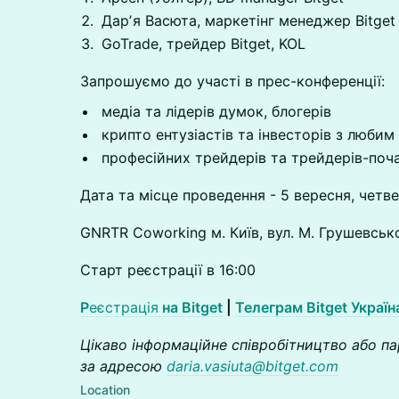
Дарʼя Васюта, маркетінг менеджер Bitget 
GoTrade, трейдер Bitget, KOL
Запрошуємо до участі в прес-конференції:
медіа та лідерів думок, блогерів
крипто ентузіастів та інвесторів з любим
професійних трейдерів та трейдерів-поча
Дата та місце проведення - 5 вересня, четве
GNRTR Coworking м. Київ, вул. М. Грушевськ
Старт реєстрації в 16:00
Р
еєстрація
на Bitget
|
Телеграм Bitget Україн
Цікаво інформаційне співробітництво або па
за адресою
daria.vasiuta@bitget.com
Location