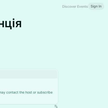
Sign In
Discover Events
нція
 may contact the host or subscribe