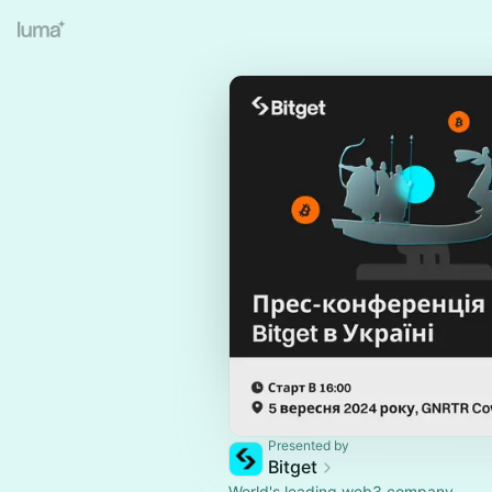
Presented by
Bitget
World's leading web3 company.