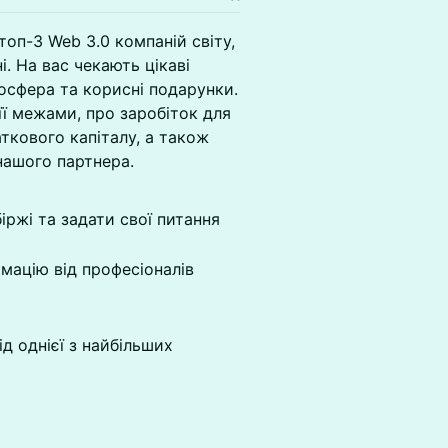
топ-3 Web 3.0 компаній світу,
. На вас чекають цікаві
осфера та корисні подарунки.
її межами, про заробіток для
аткового капіталу, а також
нашого партнера.
іржі та задати свої питання
мацію від професіоналів
д однієї з найбільших