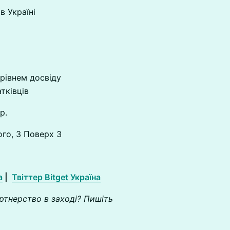
в Україні
 рівнем досвіду
тківців
р.
ого, 3 Поверх 3
а
|
Твіттер Bitget Україна
ртнерство в заході? Пишіть