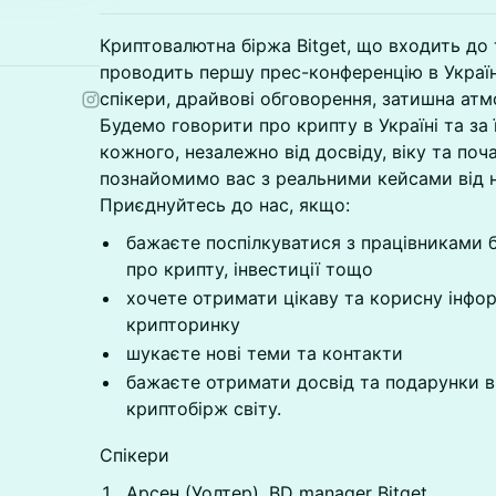
Криптовалютна біржа Bitget, що входить до 
проводить першу прес-конференцію в Україні
спікери, драйвові обговорення, затишна атм
Будемо говорити про крипту в Україні та за 
кожного, незалежно від досвіду, віку та поч
познайомимо вас з реальними кейсами від 
Приєднуйтесь до нас, якщо:
бажаєте поспілкуватися з працівниками б
про крипту, інвестиції тощо
хочете отримати цікаву та корисну інфор
крипторинку
шукаєте нові теми та контакти
бажаєте отримати досвід та подарунки ві
криптобірж світу.
Спікери
Арсен (Уолтер), BD manager Bitget