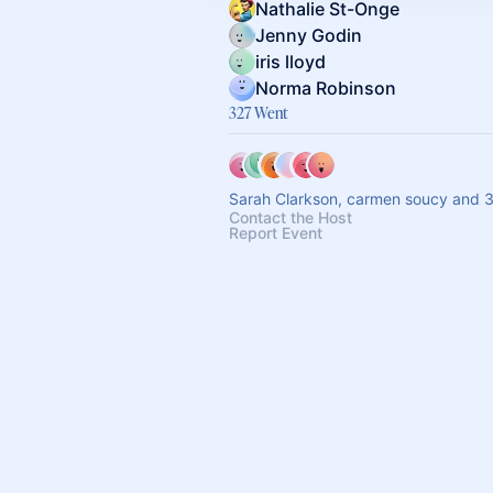
Nathalie St-Onge
Jenny Godin
iris lloyd
Norma Robinson
327 Went
Sarah Clarkson, carmen soucy and 3
Contact the Host
Report Event