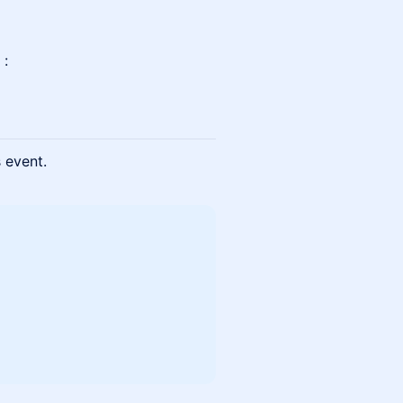
 :
s event.