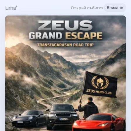
Влизане
Открий събития