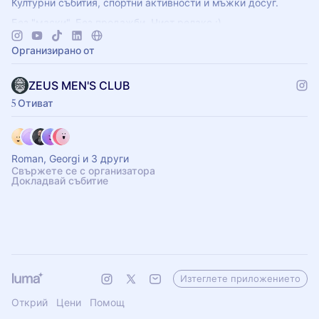
Културни събития, спортни активности и мъжки досуг.
Без "маски". Без продажби. Чист релакс :)
Място, където мъжът може да бъде себе си.
Организирано от
ZEUS MEN'S CLUB
5 Отиват
Roman, Georgi и 3 други
Свържете се с организатора
Докладвай събитие
Изтеглете приложението
Открий
Цени
Помощ